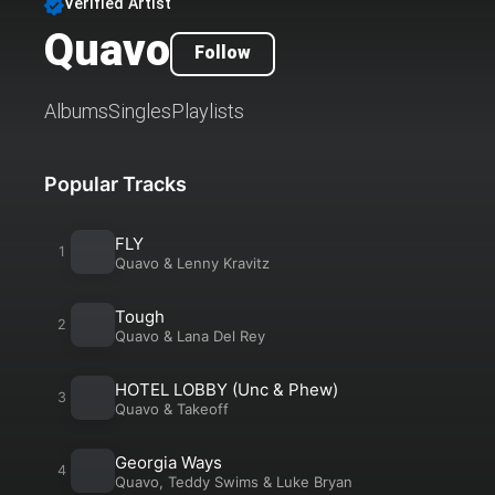
Verified Artist
Quavo
Follow
Albums
Singles
Playlists
Popular Tracks
FLY
Quavo
&
Lenny Kravitz
Tough
Quavo
&
Lana Del Rey
HOTEL LOBBY (Unc & Phew)
Quavo
&
Takeoff
Georgia Ways
Quavo
,
Teddy Swims
&
Luke Bryan