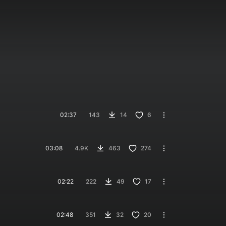
02:37
143
14
6
03:08
4.9K
463
274
02:22
222
49
17
02:48
351
32
20