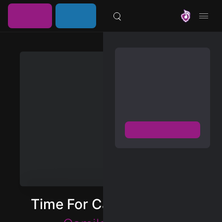
خرید
ورود /
موزیلون
اشتراک
عضویت
مشترک شوید
دسترسی به پخش و دانلود
بزرگترین و بروز ترین آرشیو
موزیک خارجی با دو فرمت
FLAC و MP3
عضویت رایگان
دیسکاور
برترین ها
Time For
Time For Camila Cabello
آلبوم ها
هنرمندان