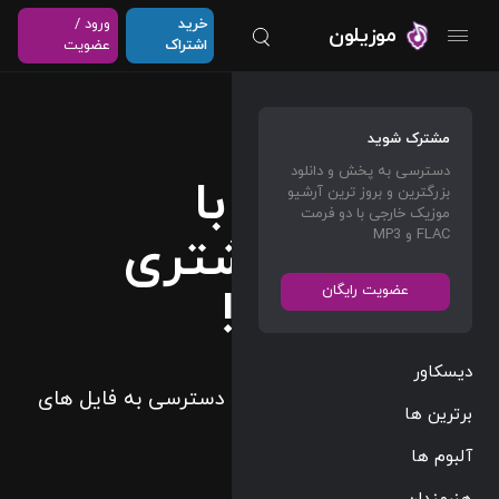
خرید
ورود /
موزیلون
اشتراک
عضویت
مشترک شوید
دسترسی به پخش و دانلود
موسیقی را با
بزرگترین و بروز ترین آرشیو
موزیک خارجی با دو فرمت
جزئیات بیشتری
FLAC و MP3
تجربه کنید!
عضویت رایگان
دیسکاور
تهیه اشتراک ویژه موزیلون و دسترسی به فایل های
برترین ها
FLAC و Dolby Atmos
آلبوم ها
هنرمندان