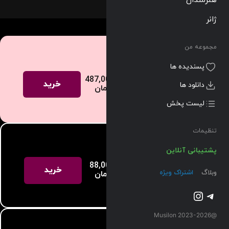
ژانر
پیشنهاد ویژه – انتخاب کاربران
مجموعه من
پسندیده ها
یک
487,000
696,000
%30
خرید
دانلود ها
ساله
تومان
تومان
تخفیف
لیست پخش
تنظیمات
پشتیبانی آنلاین
یک ماهه
88,000
خرید
وبلاگ
اشتراک ویژه
تومان
تلگرام
اینستاگرم
@2023-2026 Musilon