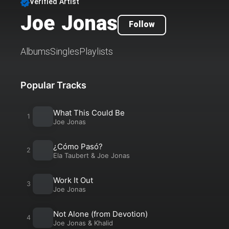
Verified Artist
Joe Jonas
Follow
Albums
Singles
Playlists
Popular Tracks
What This Could Be
Joe Jonas
¿Cómo Pasó?
Ela Taubert
&
Joe Jonas
Work It Out
Joe Jonas
Not Alone (from Devotion)
Joe Jonas
&
Khalid