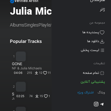
Verified Artist
Julia Michaels
ژانر
Follow
مجموعه من
Albums
Singles
Playlists
پسندیده ها
Popular Tracks
New Tracks
دانلود ها
لیست پخش
GONE
تنظیمات
NF
&
Julia Michaels
پشتیبانی آنلاین
04:06
215
12
11
وبلاگ
اشتراک ویژه
تلگرام
اینستاگرم
S
02:25
74
15
1
c
Julia
Michaels
i
@2023-2026 Musilon
&
s
Maren