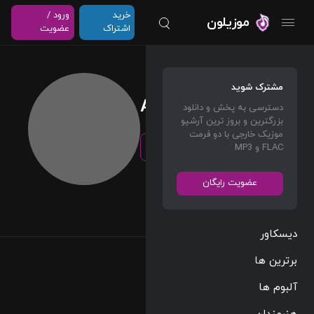
خرید
ورود /
موزیلون
اشتراک
عضویت
مشترک شوید
Amir
دسترسی به پخش و دانلود
بزرگترین و بروز ترین آرشیو
موزیک خارجی با دو فرمت
Follow
FLAC و MP3
عضویت رایگان
دنبال کنندگان
Following
44
1
دیسکاور
برترین ها
آلبوم ها
هنرمندان