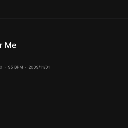
r Me
0
95 BPM
2009/11/01
توسط Tyga اجرا شده است را میتوانید با دو کیفیت 320 و FLAC دریافت کنید.