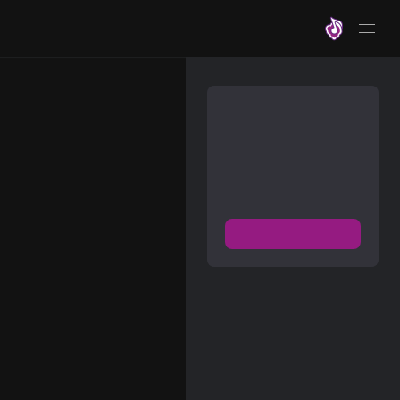
موزیلون
مشترک شوید
دسترسی به پخش و دانلود
بزرگترین و بروز ترین آرشیو
موزیک خارجی با دو فرمت
FLAC و MP3
عضویت رایگان
دیسکاور
برترین ها
آلبوم ها
هنرمندان