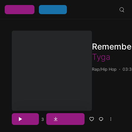
خرید اشتراک
ورود / عضویت
Remembe
Tyga
Rap/Hip Hop
03:3
پخش و دانلود آهنگ Remember Me، ششمین ترک از آلبوم Black Thoughts که
Download
Play
3