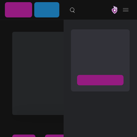
خرید
ورود /
موزیلون
اشتراک
عضویت
Featured
مشترک شوید
Hollow
دسترسی به پخش و دانلود
بزرگترین و بروز ترین آرشیو
Stray
موزیک خارجی با دو فرمت
Kids
FLAC و MP3
Asian Music
عضویت رایگان
Album
5 Tracks
16:40
دیسکاور
2025/06/18
برترین ها
دانلود و پخش
آلبوم ها
آلبوم Hollow از
Stray Kids با
هنرمندان