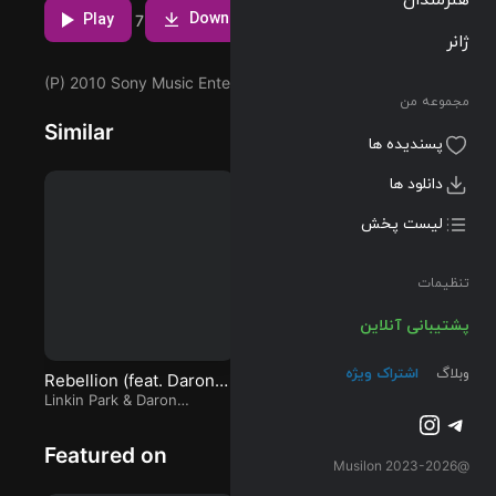
Download
آلبوم
Play
1
7
ژانر
Congratulation
s که توسط
(P) 2010 Sony Music Entertainment
MGMT اجرا
مجموعه من
شده است را
Similar
میتوانید با دو
پسندیده ها
کیفیت 320 و
FLAC دریافت
دانلود ها
کنید.
لیست پخش
تنظیمات
پشتیبانی آنلاین
وبلاگ
اشتراک ویژه
Rebellion (feat. Daron
To Space
Ar
Malakian) (Acapella)
Linkin Park
&
Daron
Kings Of Leon
D
Fa
تلگرام
اینستاگرم
Malakian
Featured on
@2023-2026 Musilon