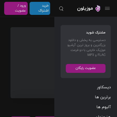
خرید
ورود /
موزیلون
اشتراک
عضویت
Congr
مشترک شوید
atulati
دسترسی به پخش و دانلود
ons
بزرگترین و بروز ترین آرشیو
موزیک خارجی با دو فرمت
MGMT
FLAC و MP3
Alternative
عضویت رایگان
03:55
125 BPM
دیسکاور
2010/04/07
برترین ها
پخش و دانلود
آهنگ
آلبوم ها
Congratulation
مشاهده بیشتر
s، نهمین ترک از
هنرمندان