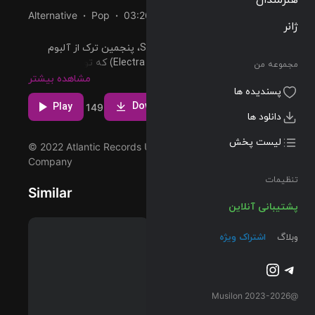
Alternative
Pop
03:26
144 BPM
2012/04/30
ژانر
پخش و دانلود آهنگ Starring Role، پنجمین ترک از آلبوم
Electra Heart (Platinum Blonde Edition) که توسط MARINA
مجموعه من
اجرا شده است را میتوانید با دو کیفیت 320 و FLAC دریافت
مشاهده بیشتر
پسندیده ها
کنید.
Download
Play
5
9
149
دانلود ها
لیست پخش
© 2022 Atlantic Records UK, a Warner Music Group
Company
تنظیمات
Similar
پشتیبانی آنلاین
وبلاگ
اشتراک ویژه
تلگرام
اینستاگرم
@2023-2026 Musilon