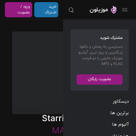
خرید
ورود /
موزیلون
اشتراک
عضویت
مشترک شوید
دسترسی به پخش و دانلود
بزرگترین و بروز ترین آرشیو
موزیک خارجی با دو فرمت
FLAC و MP3
عضویت رایگان
دیسکاور
برترین ها
Starring Role
آلبوم ها
MARINA
هنرمندان