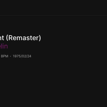
ht (Remaster)
lin
0 BPM
1975/02/24
320 و FLAC دریافت کنید.