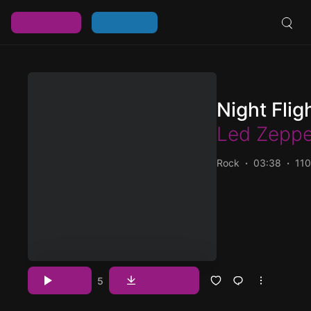
خرید اشتراک
ورود / عضویت
Night Flig
Led Zeppe
Rock
03:38
11
پخش و دانلود آهنگ Night Flight (Remaster)، یازدهمین ترک از آلبوم Physical
Graffiti (Remaster) که توسط Led Zeppelin اجرا شده است را میتوانید با دو کیفیت
Download
Play
5