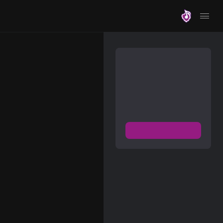
موزیلون
مشترک شوید
دسترسی به پخش و دانلود
بزرگترین و بروز ترین آرشیو
موزیک خارجی با دو فرمت
FLAC و MP3
عضویت رایگان
دیسکاور
برترین ها
آلبوم ها
هنرمندان