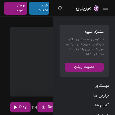
خرید
ورود /
موزیلون
اشتراک
عضویت
Hella
مشترک شوید
Ken
دسترسی به پخش و دانلود
بزرگترین و بروز ترین آرشیو
Carson
موزیک خارجی با دو فرمت
FLAC و MP3
Rap/Hip Hop
02:41
عضویت رایگان
126 BPM
2021/07/23
دیسکاور
پخش و دانلود
آهنگ Hella،
برترین ها
هفتمین ترک از
مشاهده بیشتر
آلبوم Project X
آلبوم ها
Download
که توسط Ken
Play
10
6
114
Carson اجرا
هنرمندان