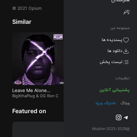
شده است را
© 2021 Opium
میتوانید با دو
ژانر
کیفیت 320 و
Similar
FLAC دریافت
مجموعه من
کنید.
پسندیده ها
دانلود ها
لیست پخش
تنظیمات
پشتیبانی آنلاین
Leave Me Alone
no rush (feat. Gunna)
U
(ChopNotSlop Remix)
BigXthaPlug
&
OG Ron C
Dina Ayada
&
Gunna
J.
Da
وبلاگ
اشتراک ویژه
Featured on
تلگرام
اینستاگرم
@2023-2026 Musilon