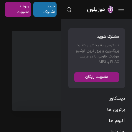
خرید
ورود /
موزیلون
اشتراک
عضویت
I Don’t
مشترک شوید
Reme
دسترسی به پخش و دانلود
mber
بزرگترین و بروز ترین آرشیو
موزیک خارجی با دو فرمت
John
FLAC و MP3
Powell
عضویت رایگان
Film Scores
Films/Games
دیسکاور
01:33
برترین ها
2025/04/22
آلبوم ها
پخش و دانلود
هنرمندان