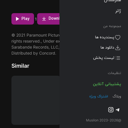
آهنگ I Don’t
Remember،
مشاهده بیشتر
ژانر
بیست و دومین
Download
ترک از آلبوم
Play
1
Paycheck
مجموعه من
(Original
© 2021 Paramount Pictures and DreamWorks L.L.C. All
Motion Picture
پسندیده ها
rights reserved., Under exclusive license to Varèse
Soundtrack /
Sarabande Records, LLC, a Concord company.
دانلود ها
Deluxe Edition)
Distributed by Concord.
که توسط John
لیست پخش
Powell اجرا شده
Similar
است را میتوانید
با دو کیفیت
تنظیمات
320 و FLAC
پشتیبانی آنلاین
دریافت کنید.
وبلاگ
اشتراک ویژه
تلگرام
اینستاگرم
@2023-2026 Musilon