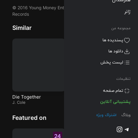
که توسط
Drake اجرا شده
ژانر
© 2016 Young Money Entertainment/Cash Money
است را میتوانید
Records
با دو کیفیت
مجموعه من
320 و FLAC
Similar
دریافت کنید.
پسندیده ها
دانلود ها
لیست پخش
تنظیمات
پشتیبانی آنلاین
Die Together
KEHLANI
J
وبلاگ
اشتراک ویژه
J. Cole
Jordan Adetunji
(f
DJ
تلگرام
اینستاگرم
Featured on
@2023-2026 Musilon