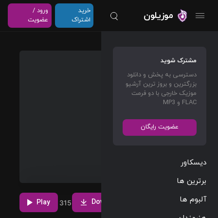
خرید
ورود /
موزیلون
اشتراک
عضویت
Childs
مشترک شوید
Play
دسترسی به پخش و دانلود
بزرگترین و بروز ترین آرشیو
Drake
موزیک خارجی با دو فرمت
FLAC و MP3
Rap/Hip Hop
04:01
عضویت رایگان
160 BPM
2016/04/29
دیسکاور
پخش و دانلود
برترین ها
آهنگ Childs
Play،
مشاهده بیشتر
آلبوم ها
چهاردهمین ترک
Download
از آلبوم Views
Play
20
17
315
هنرمندان