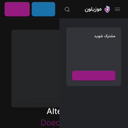
خرید
ورود /
موزیلون
اشتراک
عضویت
مشترک شوید
دسترسی به پخش و دانلود
بزرگترین و بروز ترین آرشیو
موزیک خارجی با دو فرمت
FLAC و MP3
عضویت رایگان
دیسکاور
برترین ها
Alter Ego
آلبوم ها
Doechii
&
JT
هنرمندان