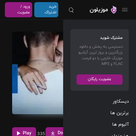
خرید
ورود /
موزیلون
اشتراک
عضویت
B2b
مشترک شوید
Charli
دسترسی به پخش و دانلود
بزرگترین و بروز ترین آرشیو
xcx
موزیک خارجی با دو فرمت
FLAC و MP3
Dance
02:58
عضویت رایگان
116 BPM
2024/04/03
دیسکاور
دانلود و پخش
برترین ها
آهنگ B2b از
Charli XCX با
مشاهده بیشتر
آلبوم ها
دو کیفیت 320
Download
و Flac
Play
25
20
1
335
هنرمندان