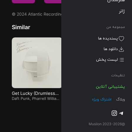
ژانر
© 2024 Atlantic Recording Corporation
Similar
مجموعه من
پسندیده ها
دانلود ها
لیست پخش
تنظیمات
پشتیبانی آنلاین
Get Lucky (Drumless
Bum Bum (ft. Natalhão)
Je
Edition) (ft. Pharrell
Daft Punk
,
Pharrell Williams
Steve Aoki
,
Sandro Silva
&
Ch
وبلاگ
اشتراک ویژه
&
Nile Rodgers
Natalhão
Williams and Nile
Rodgers)
تلگرام
اینستاگرم
@2023-2026 Musilon
1 دیدگاه