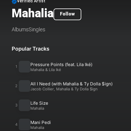
Verified Artist
Mahalia
Follow
Albums
Singles
Popular Tracks
Pressure Points (feat. Lila Iké)
Mahalia
&
Lila Iké
All I Need (with Mahalia & Ty Dolla $ign)
Jacob Collier
,
Mahalia
&
Ty Dolla $ign
Life Size
Mahalia
Mani Pedi
Mahalia