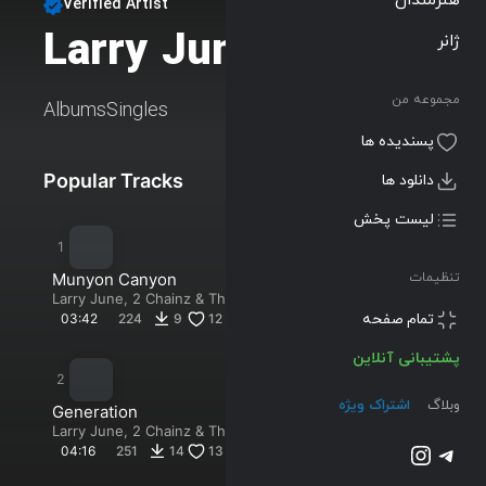
Verified Artist
Larry June
ژانر
Follow
مجموعه من
Albums
Singles
پسندیده ها
Popular Tracks
New Tracks
دانلود ها
لیست پخش
Munyon Canyon
تنظیمات
Larry June
,
2 Chainz
&
The
Alchemist
تمام صفحه
03:42
224
9
12
پشتیبانی آنلاین
وبلاگ
اشتراک ویژه
Generation
Larry June
,
2 Chainz
&
The
تلگرام
اینستاگرم
Alchemist
04:16
251
14
13