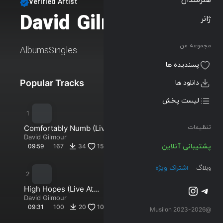
Verified Artist
David Gilmour
ژانر
Follow
مجموعه من
Albums
Singles
پسندیده ها
Popular Tracks
New Tracks
دانلود ها
لیست پخش
Comfortably Numb (Live At
تنظیمات
Pompeii 2016)
David Gilmour
پشتیبانی آنلاین
09:59
167
34
15
وبلاگ
اشتراک ویژه
تلگرام
اینستاگرم
High Hopes (Live At
Pompeii 2016)
David Gilmour
09:31
100
20
10
@2023-2026 Musilon