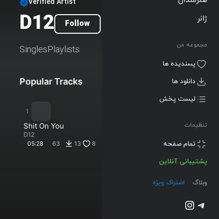
Verified Artist
D12
ژانر
Follow
مجموعه من
Singles
Playlists
پسندیده ها
Popular Tracks
New Tracks
دانلود ها
لیست پخش
Shit On You
تنظیمات
D12
پشتیبانی آنلاین
05:28
63
13
8
وبلاگ
اشتراک ویژه
تلگرام
اینستاگرم
@2023-2026 Musilon