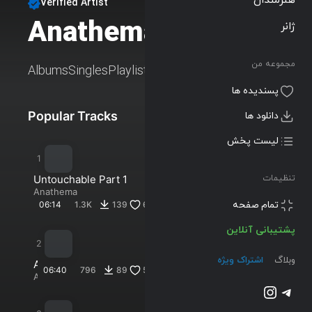
Verified Artist
Anathema
ژانر
Follow
مجموعه من
Albums
Singles
Playlists
پسندیده ها
Popular Tracks
New Tracks
دانلود ها
لیست پخش
Untouchable Part 1
تنظیمات
Anathema
تمام صفحه
06:14
1.3K
139
63
پشتیبانی آنلاین
وبلاگ
اشتراک ویژه
A
06:40
796
89
52
n
Anathema
تلگرام
اینستاگرم
a
t