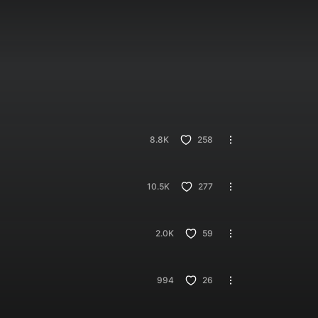
8.8K
258
10.5K
277
2.0K
59
994
26