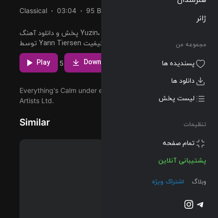
Classical
03:04
95 BPM
2016/09/30
ژانر
پخش و دانلود آهنگ Yuzin، یازدهمین ترک از آلبوم EUSA که
توسط Yann Tiersen اجرا شده است را میتوانید با دو کیفیت
مجموعه من
320 و FLAC دریافت کنید.
مشاهده بیشتر
پسندیده ها
Download
Play
5
دانلود ها
لیست پخش
Everything's Calm under exclusive license to Mute
Artists Ltd.
تنظیمات
Similar
پشتیبانی آنلاین
وبلاگ
اشتراک ویژه
تلگرام
اینستاگرم
@2023-2026 Musilon