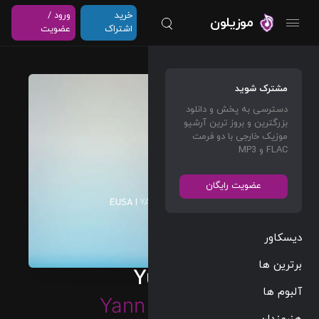
خرید
ورود /
موزیلون
اشتراک
عضویت
مشترک شوید
دسترسی به پخش و دانلود
بزرگترین و بروز ترین آرشیو
موزیک خارجی با دو فرمت
FLAC و MP3
عضویت رایگان
دیسکاور
برترین ها
Yuzin
آلبوم ها
Yann Tiersen
هنرمندان