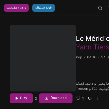
خرید اشتراک
ورود / عضویت
Le Méridi
Yann Tier
Pop
04:16
94 
پخش و دانلود آهنگ Le Méridien، دهمین ترک از آلبوم L'absente که توسط Yann
مشاهده بیشتر
Download
Play
1
3