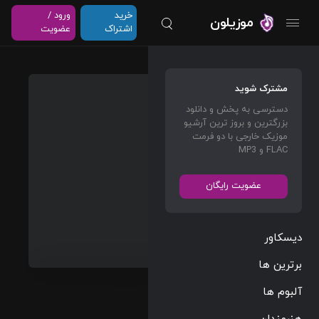
خرید
ورود /
موزیلون
اشتراک
عضویت
Time For
مشترک شوید
Time
دسترسی به پخش و دانلود
For
بزرگترین و بروز ترین آرشیو
Wiz
موزیک خارجی با دو فرمت
FLAC و MP3
Khalifa
Wiz
عضویت رایگان
Khalifa
Rap/Hip Hop
دیسکاور
Playlist
برترین ها
35 Tracks
02:02:36
آلبوم ها
2025/02/05
هنرمندان