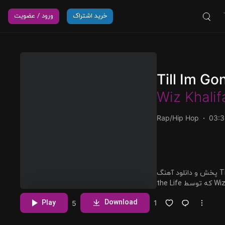
خرید اشتراک
ورود / عضویت
Till Im Go
Wiz Khalif
Rap/Hip Hop
03:3
پخش و دانلود آهنگ Till Im Gone (feat. Tinie Tempah)، ششمین ترک از آلبوم Livin
the Life که توسط Wiz Khalifa اجرا شده است را میتوانید با دو کیفیت 320 و FLAC
مشاهده بیشتر
Download
Play
1
5