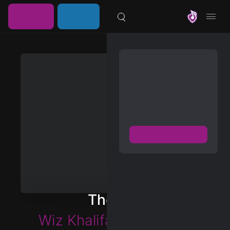
خرید
ورود /
موزیلون
اشتراک
عضویت
مشترک شوید
دسترسی به پخش و دانلود
بزرگترین و بروز ترین آرشیو
موزیک خارجی با دو فرمت
FLAC و MP3
عضویت رایگان
دیسکاور
برترین ها
The Life
آلبوم ها
Wiz Khalifa
&
Curren$y
هنرمندان