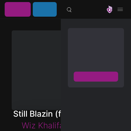
خرید
ورود /
موزیلون
اشتراک
عضویت
مشترک شوید
دسترسی به پخش و دانلود
بزرگترین و بروز ترین آرشیو
موزیک خارجی با دو فرمت
FLAC و MP3
عضویت رایگان
دیسکاور
برترین ها
Still Blazin (feat. Alborosie)
آلبوم ها
Wiz Khalifa
&
Alborosie
هنرمندان