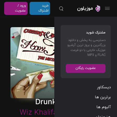
خرید
ورود /
موزیلون
اشتراک
عضویت
مشترک شوید
دسترسی به پخش و دانلود
بزرگترین و بروز ترین آرشیو
موزیک خارجی با دو فرمت
FLAC و MP3
عضویت رایگان
دیسکاور
برترین ها
Drunk Dialing
آلبوم ها
Wiz Khalifa
&
Curren$y
هنرمندان