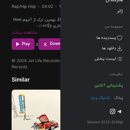
Rap/Hip Hop
04:02
101 BPM
2009/08/09
ژانر
پخش و دانلود آهنگ Drunk Dialing، نهمین ترک از آلبوم How
Fly که توسط Wiz Khalifa و با همکاری Curren$y اجرا شده
مجموعه من
است را میتوانید با دو کیفیت 320 و FLAC دریافت کنید.
مشاهده بیشتر
پسندیده ها
Download
Play
1
1
3
دانلود ها
لیست پخش
© 2009 Jet Life Recordings/Taylor Gang/Rostrum
Records
تنظیمات
Similar
پشتیبانی آنلاین
وبلاگ
اشتراک ویژه
تلگرام
اینستاگرم
@2023-2026 Musilon