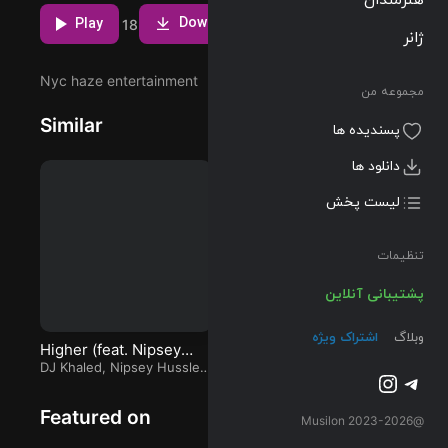
هشتمین ترک از
Download
آلبوم Well
Play
5
2
18
ژانر
Done 3 که
توسط Tyga و
Nyc haze entertainment
با همکاری The
مجموعه من
Game اجرا شده
Similar
است را میتوانید
پسندیده ها
با دو کیفیت
دانلود ها
320 و FLAC
دریافت کنید.
لیست پخش
تنظیمات
پشتیبانی آنلاین
وبلاگ
اشتراک ویژه
Higher (feat. Nipsey
East 2Da Westside (feat.
Ki
Hussle & John Legend)
DJ Khaled
,
Nipsey Hussle
&
Cory Gunz)
Black Hippy
,
Kendrick
Ch
تلگرام
اینستاگرم
John Legend
Lamar
,
Ab-Soul
,
Jay Rock
,
ScHoolboy Q
&
Cory Gunz
Featured on
@2023-2026 Musilon