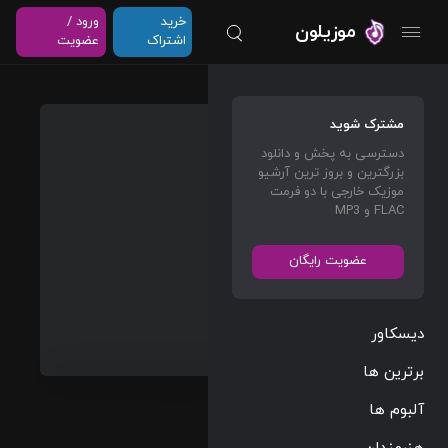
خرید
ورود /
موزیلون
اشتراک
عضویت
Switch
مشترک شوید
Lanes
دسترسی به پخش و دانلود
بزرگترین و بروز ترین آرشیو
Tyga
&
موزیک خارجی با دو فرمت
The
FLAC و MP3
Game
عضویت رایگان
Rap/Hip Hop
03:40
93 BPM
دیسکاور
2012/08/19
برترین ها
پخش و دانلود
آلبوم ها
آهنگ Switch
Lanes،
مشاهده بیشتر
هنرمندان