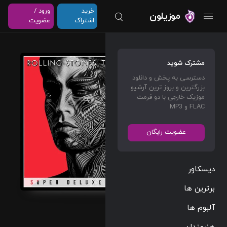
خرید
ورود /
موزیلون
اشتراک
عضویت
Time Is
مشترک شوید
On My
دسترسی به پخش و دانلود
Side
بزرگترین و بروز ترین آرشیو
(Live
موزیک خارجی با دو فرمت
FLAC و MP3
at
Wembl
عضویت رایگان
ey
Stadiu
m
دیسکاور
1982)
برترین ها
The
آلبوم ها
Rolling
هنرمندان