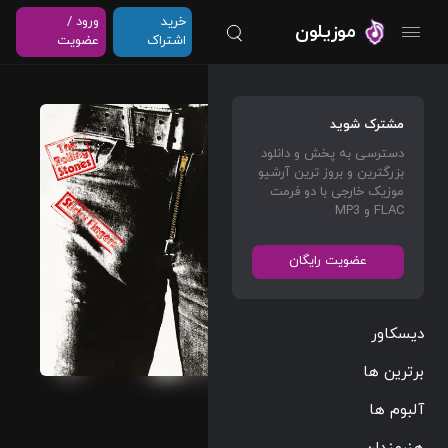
خرید
ورود /
موزیلون
اشتراک
عضویت
Midnig
مشترک شوید
ht
دسترسی به پخش و دانلود
Rambl
بزرگترین و بروز ترین آرشیو
er
موزیک خارجی با دو فرمت
FLAC و MP3
(Live
At
عضویت رایگان
Univer
sity Of
Leeds
دیسکاور
/ 1971)
برترین ها
The
آلبوم ها
Rolling
هنرمندان