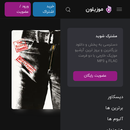
خرید
ورود /
موزیلون
اشتراک
عضویت
Love In
مشترک شوید
Vain
دسترسی به پخش و دانلود
(Live
بزرگترین و بروز ترین آرشیو
At
موزیک خارجی با دو فرمت
FLAC و MP3
Univer
sity Of
عضویت رایگان
Leeds
/ 1971)
دیسکاور
The
Rolling
برترین ها
Stones
آلبوم ها
Rock
06:28
هنرمندان