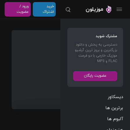
خرید
ورود /
موزیلون
اشتراک
عضویت
Live
مشترک شوید
With
دسترسی به پخش و دانلود
Me
بزرگترین و بروز ترین آرشیو
(Live
موزیک خارجی با دو فرمت
FLAC و MP3
At The
Round
عضویت رایگان
house
/ 1971)
دیسکاور
The
Rolling
برترین ها
Stones
آلبوم ها
Rock
04:22
هنرمندان