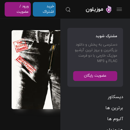
خرید
ورود /
موزیلون
اشتراک
عضویت
Little
مشترک شوید
Queeni
دسترسی به پخش و دانلود
e (Live
بزرگترین و بروز ترین آرشیو
At
موزیک خارجی با دو فرمت
FLAC و MP3
Univer
sity Of
عضویت رایگان
Leeds
/ 1971)
دیسکاور
The
Rolling
برترین ها
Stones
آلبوم ها
Rock
04:26
هنرمندان