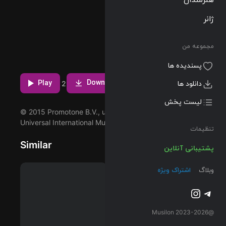
129 BPM
1971/04/23
ژانر
پخش و دانلود
مجموعه من
آهنگ Little
Queenie (Live
مشاهده بیشتر
پسندیده ها
At University
Download
Of Leeds /
Play
دانلود ها
2
1971)، سیمین
لیست پخش
ترک از آلبوم
© 2015 Promotone B.V., under exclusive licence to
Sticky Fingers
Universal International Music B.V
(Super Deluxe)
تنظیمات
که توسط The
Similar
Rolling Stones
پشتیبانی آنلاین
اجرا شده است را
میتوانید با دو
وبلاگ
اشتراک ویژه
کیفیت 320 و
تلگرام
اینستاگرم
FLAC دریافت
کنید.
@2023-2026 Musilon