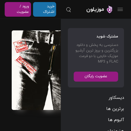
خرید
ورود /
موزیلون
اشتراک
عضویت
Jumpi
مشترک شوید
n’ Jack
دسترسی به پخش و دانلود
Flash
بزرگترین و بروز ترین آرشیو
(Live
موزیک خارجی با دو فرمت
FLAC و MP3
At
Univer
عضویت رایگان
sity Of
Leeds
/ 1971)
دیسکاور
The
برترین ها
Rolling
آلبوم ها
Stones
هنرمندان