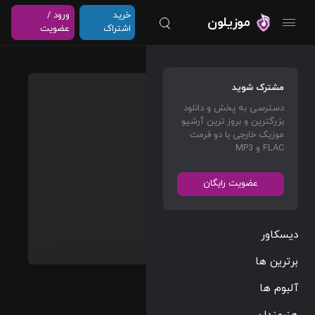
خرید
ورود /
موزیلون
اشتراک
عضویت
I Can’t
مشترک شوید
Quit
دسترسی به پخش و دانلود
You
بزرگترین و بروز ترین آرشیو
Baby
موزیک خارجی با دو فرمت
FLAC و MP3
The
Rolling
عضویت رایگان
Stones
دیسکاور
Blues
Rock
05:13
برترین ها
121 BPM
2016/12/01
آلبوم ها
پخش و دانلود
هنرمندان