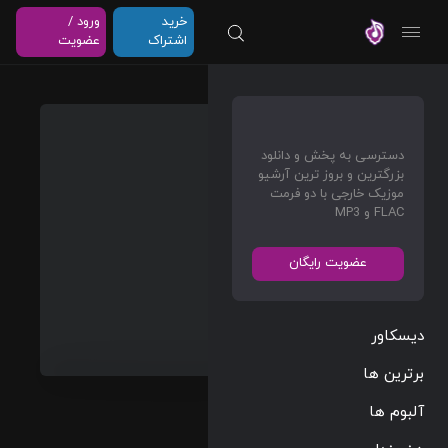
خرید
ورود /
موزیلون
اشتراک
عضویت
Got
مشترک شوید
Live If
دسترسی به پخش و دانلود
You
بزرگترین و بروز ترین آرشیو
Want
موزیک خارجی با دو فرمت
FLAC و MP3
It! (EP)
The
عضویت رایگان
Rolling
Stones
دیسکاور
Rock
Album
برترین ها
6 Tracks
10:03
آلبوم ها
1965/06/11
هنرمندان