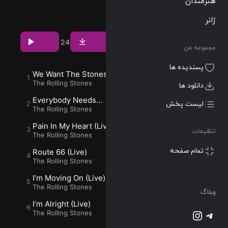
دانلود و پخش
ژانر
آلبوم Got Live
If You Want It!
مشاهده بیشتر
(EP) از The
مجموعه من
Download
Rolling Stones
Play
4
24
با کیفیت 320 و
پسندیده ها
FLAC
دانلود ها
We Want The Stones
00:12
3
(Live)
The Rolling Stones
لیست پخش
Everybody Needs
00:35
5
Somebody To Love
The Rolling Stones
(Live)
تنظیمات
Pain In My Heart (Live)
02:03
4
The Rolling Stones
پشتیبانی آنلاین
Route 66 (Live)
02:37
3
وبلاگ
اشتراک ویژه
The Rolling Stones
I’m Moving On (Live)
تلگرام
اینستاگرم
02:12
The Rolling Stones
@2023-2026 Musilon
I’m Alright (Live)
02:22
The Rolling Stones