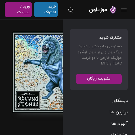
خرید
ورود /
موزیلون
اشتراک
عضویت
Flip
مشترک شوید
The
دسترسی به پخش و دانلود
Switch
بزرگترین و بروز ترین آرشیو
(Rema
موزیک خارجی با دو فرمت
FLAC و MP3
stered)
The
عضویت رایگان
Rolling
Stones
دیسکاور
Rock
03:27
برترین ها
163 BPM
آلبوم ها
1997/09/27
هنرمندان