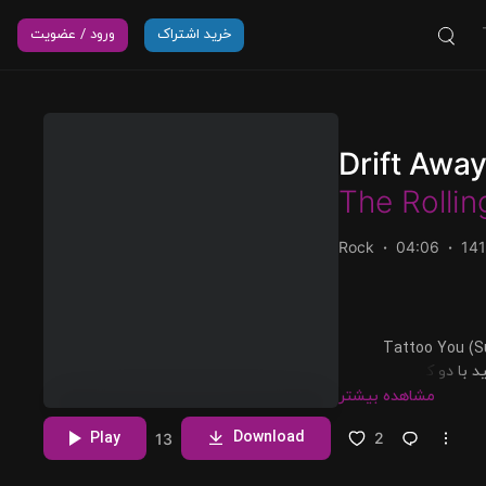
خرید اشتراک
ورود / عضویت
Drift Awa
The Rollin
Rock
04:06
14
پخش و دانلود آهنگ Drift Away، شانزدهمین ترک از آلبوم T
Deluxe) که توسط The Rolling Stones اجرا شده است را میتوانید با دو کیفیت 320 و
مشاهده بیشتر
Download
Play
2
13