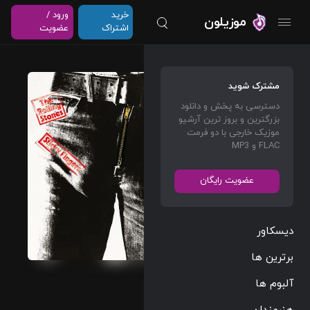
خرید
ورود /
موزیلون
اشتراک
عضویت
Bitch
مشترک شوید
(Live
دسترسی به پخش و دانلود
At
بزرگترین و بروز ترین آرشیو
Univer
موزیک خارجی با دو فرمت
FLAC و MP3
sity Of
Leeds
عضویت رایگان
/ 1971)
The
دیسکاور
Rolling
Stones
برترین ها
آلبوم ها
Rock
05:24
141 BPM
هنرمندان