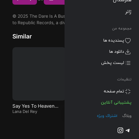
کیفیت 320 و
ژانر
FLAC
© 2025 The Dare Is A Business, under exclusive license
to Republic Records, a division of UMG Recordings, Inc.
مجموعه من
Similar
پسندیده ها
دانلود ها
لیست پخش
تنظیمات
تمام صفحه
پشتیبانی آنلاین
Say Yes To Heaven
Drown (feat. Clinton
Qu
(sim0ne & Melo Nada
Lana Del Rey
Kane) (Matroda Remix)
Martin Garrix
&
Clinton
Av
وبلاگ
اشتراک ویژه
Kane
Ya
Remix)
تلگرام
اینستاگرم