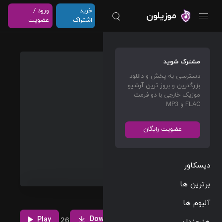
خرید
ورود /
موزیلون
اشتراک
عضویت
Tambo
مشترک شوید
urine
دسترسی به پخش و دانلود
بزرگترین و بروز ترین آرشیو
The
موزیک خارجی با دو فرمت
Dare
FLAC و MP3
Dance
عضویت رایگان
03:29
130 BPM
دیسکاور
2025/08/01
برترین ها
دانلود و پخش
آهنگ
آلبوم ها
Tambourine از
Download
Play
2
26
The Dare با دو
هنرمندان