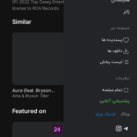
(P) 2022 Top Dawg Entertainment, under exclusive
میتوانید با دو
license to RCA Records
کیفیت 320 و
ژانر
FLAC دریافت
Similar
کنید.
مجموعه من
پسندیده ها
دانلود ها
لیست پخش
تنظیمات
پشتیبانی آنلاین
Aura (feat. Bryson
Plastic Plants
M
Tiller)
Ama
&
Bryson Tiller
Mahalia
M
وبلاگ
اشتراک ویژه
Featured on
تلگرام
اینستاگرم
@2023-2026 Musilon