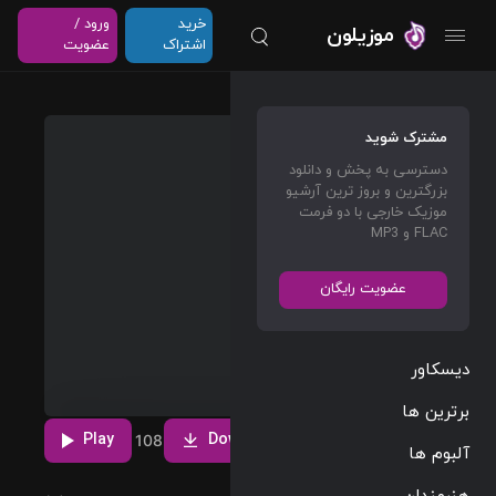
خرید
ورود /
موزیلون
اشتراک
عضویت
Prom
مشترک شوید
SZA
دسترسی به پخش و دانلود
بزرگترین و بروز ترین آرشیو
موزیک خارجی با دو فرمت
R&B
03:16
FLAC و MP3
120 BPM
عضویت رایگان
2017/06/09
پخش و دانلود
دیسکاور
آهنگ Prom،
پنجمین ترک از
مشاهده بیشتر
برترین ها
آلبوم Ctrl
Download
(Deluxe) که
Play
7
7
108
آلبوم ها
توسط SZA اجرا
شده است را
هنرمندان