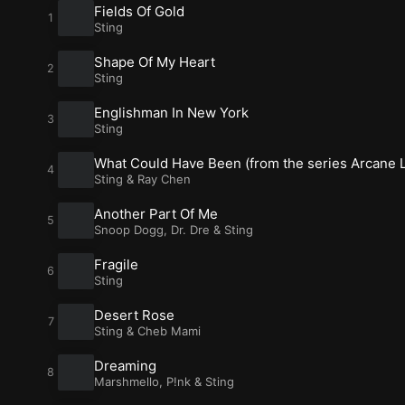
Fields Of Gold
Sting
Shape Of My Heart
Sting
Englishman In New York
Sting
What Could Have Been (from the series Arcane 
Sting
&
Ray Chen
Another Part Of Me
Snoop Dogg
,
Dr. Dre
&
Sting
Fragile
Sting
Desert Rose
Sting
&
Cheb Mami
Dreaming
Marshmello
,
P!nk
&
Sting