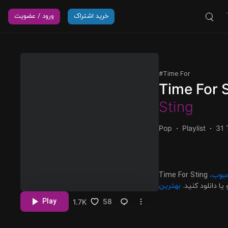
خرید اشتراک
ورود / عضویت
Time For
Time For 
Sting
Pop
Playlist
31 
محبوب
یا دانلود کنید
بهترین
Play
58
1.7K