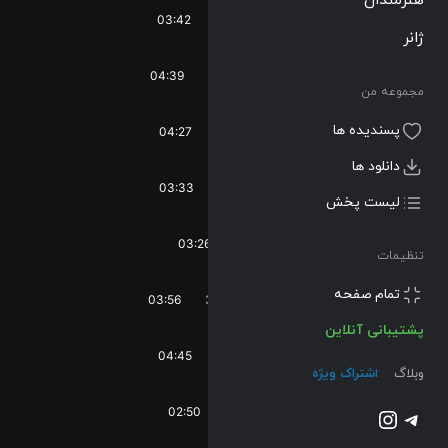
03:42
1.7K
249
93
ژانر
04:39
5.6K
812
534
مجموعه من
پسندیده ها
04:27
898
109
60
دانلود ها
03:33
1.2K
130
81
لیست پخش
03:26
354
17
5
تنظیمات
تمام صفحه
03:56
3.6K
304
198
پشتیبانی آنلاین
04:45
483
100
48
وبلاگ
اشتراک ویژه
تلگرام
اینستاگرم
02:50
544
53
20