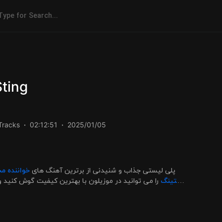
Sting
Tracks
02:12:51
2025/01/05
Time For Sting پلی لیستی جذاب و شنیدنی از برترین آهنگ های
خواننده ،
استینگ
را می توانید در موزیلون با بهترین کیفیت گوش کنید و .
دانلود و پخش کنید.
موزیک خارجی با کیفیت FLAC را در
موزیلون
پلی لیست های