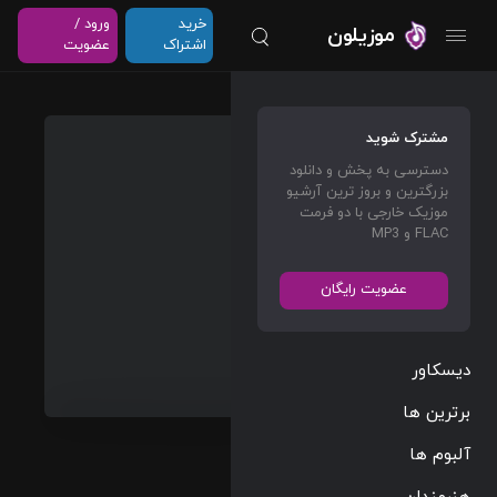
خرید
ورود /
موزیلون
اشتراک
عضویت
Heads
مشترک شوید
of
دسترسی به پخش و دانلود
State
بزرگترین و بروز ترین آرشیو
(Origin
موزیک خارجی با دو فرمت
FLAC و MP3
al
Motion
عضویت رایگان
Picture
Sound
track)
دیسکاور
Steven
برترین ها
Price
آلبوم ها
Film Scores
هنرمندان