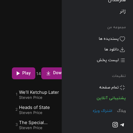
Films/Games
ژانر
Album
21 Tracks
مجموعه من
01:09:42
پسندیده ها
2025/07/02
دانلود ها
دانلود و پخش
لیست پخش
آلبوم Heads of
State (Original
Download
Play
1
14
Motion Picture
تنظیمات
Soundtrack) از
Steven Price با
تمام صفحه
We’ll Ketchup Later
کیفیت 320 و
05:16
9
Steven Price
پشتیبانی آنلاین
FLAC
Heads of State
04:11
4
وبلاگ
اشتراک ویژه
Steven Price
تلگرام
اینستاگرم
The Special
03:03
2
Relationship
Steven Price