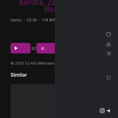
Xandra
,
Zak Abel
&
Nile
Rodgers
ژانر
Dance
02:29
118 BPM
2025/06/27
مجموعه من
پخش و دانلود آهنگ I'm Going Out، هفتمین ترک از آلبوم
پسندیده ها
HiROQUEST 3: Paragon که توسط Steve Aoki و با همکاری
Sam Feldt و Xandra و Zak Abel و Nile Rodgers اجرا شده
دانلود ها
Download
Play
52
است را میتوانید با دو کیفیت 320 و FLAC دریافت کنید.
لیست پخش
© 2025 DJ Kid Millionaire Ltd
تنظیمات
Similar
تمام صفحه
پشتیبانی آنلاین
وبلاگ
اشتراک ویژه
تلگرام
اینستاگرم