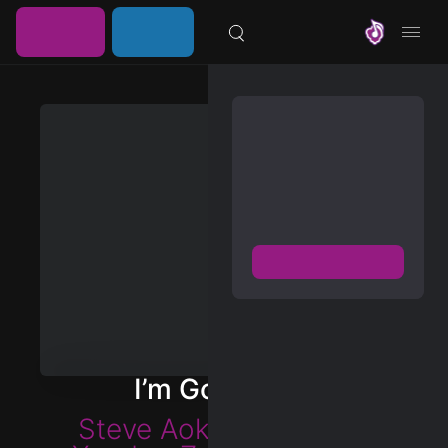
خرید
ورود /
موزیلون
اشتراک
عضویت
مشترک شوید
دسترسی به پخش و دانلود
بزرگترین و بروز ترین آرشیو
موزیک خارجی با دو فرمت
FLAC و MP3
عضویت رایگان
دیسکاور
برترین ها
I’m Going Out
آلبوم ها
Steve Aoki
,
Sam Feldt
,
هنرمندان