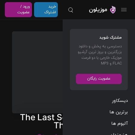
خرید
ورود /
موزیلون
اشتراک
عضویت
مشترک شوید
دسترسی به پخش و دانلود
بزرگترین و بروز ترین آرشیو
موزیک خارجی با دو فرمت
FLAC و MP3
عضویت رایگان
دیسکاور
برترین ها
The Last Soldier – Lepic
آلبوم ها
Theme
هنرمندان