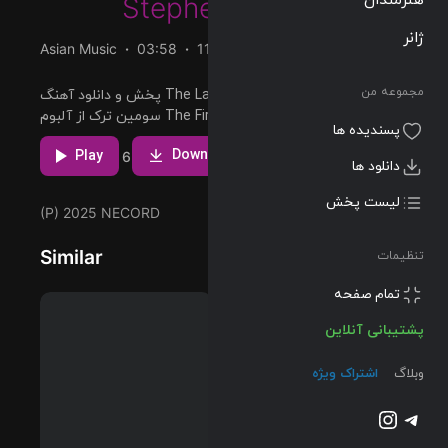
Stephen Barton
ژانر
Asian Music
03:58
115 BPM
2025/07/02
مجموعه من
پخش و دانلود آهنگ The Last Soldier – Lepic Theme،
سومین ترک از آلبوم The First Descendant (Original
پسندیده ها
Soundtrack) که توسط Stephen Barton اجرا شده است را
مشاهده بیشتر
میتوانید با دو کیفیت 320 و FLAC دریافت کنید.
دانلود ها
Download
Play
6
لیست پخش
(P) 2025 NECORD
تنظیمات
Similar
پشتیبانی آنلاین
وبلاگ
اشتراک ویژه
تلگرام
اینستاگرم
@2023-2026 Musilon