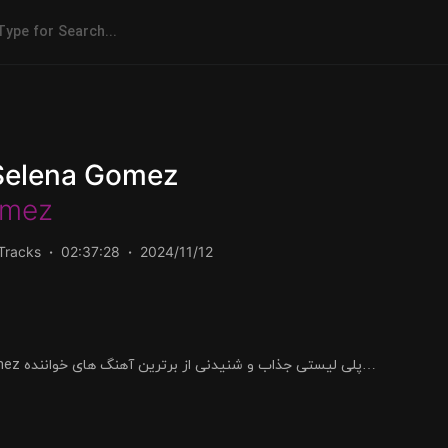
Selena Gomez
omez
Tracks
02:37:28
2024/11/12
پلی لیستی ج
را می توانید در موزیلون با بهترین کیفیت
سلنا گومز Selena Gomez
محبو
گوش کنید و یا دانلود کنید.
بهترین پلی لیست های
را
دانلود و پخش کنید.
در
موزیل