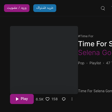
خرید اشتراک
ورود / عضویت
Time For
Time For 
Selena G
Pop
Playlist
47 
Time For Selena Gomez ذاب و شنیدنی از برترین آهنگ های خواننده
ب آمریکایی
Play
158
6.5K
موزیک خارجی با کیفیت FLAC 
ون