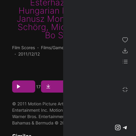
Esterhazy Sinfonia
,
Hungarian Radio Chorus
,
ژانر
Janusz Monarcha
,
Regina
Schörg
,
Michael Halász
&
مجموعه من
Bo Skovhus
پسندیده ها
Film Scores
Films/Games
04:03
104 BPM
دانلود ها
2011/12/12
لیست پخش
پخش و دانلود آهنگ To The Opera!، دهمین ترک از آلبوم
Sherlock Holmes: A Game of Shadows (Original Motion
تنظیمات
Picture Soundtrack) (Deluxe Version) که توسط Renato
Download
Play
1
1
17
Girolami و با همکاری Nicolaus Esterhazy Sinfonia و
تمام صفحه
Hungarian Radio Chorus و Janusz Monarcha و Regina
Schörg و Michael Halász و Bo Skovhus اجرا شده است را
پشتیبانی آنلاین
© 2011 Motion Picture Artwork © 2011 Warner Bros.
میتوانید با دو کیفیت 320 و FLAC دریافت کنید.
Entertainment Inc. Motion Picture Photography © 2011
وبلاگ
اشتراک ویژه
Warner Bros. Entertainment Inc. - U.S., Canada,
Bahamas & Bermuda © 2011 Village Roadshow Films (
تلگرام
اینستاگرم