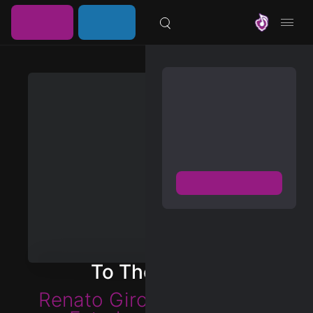
خرید
ورود /
موزیلون
اشتراک
عضویت
مشترک شوید
دسترسی به پخش و دانلود
بزرگترین و بروز ترین آرشیو
موزیک خارجی با دو فرمت
FLAC و MP3
عضویت رایگان
دیسکاور
برترین ها
To The Opera!
آلبوم ها
Renato Girolami
,
Nicolaus
هنرمندان