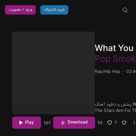
خرید اشتراک
ورود / عضویت
What You
Pop Smok
Rap/Hip Hop
02:4
پخش و دانلود آهنگ What You Know Bout Love، پانزدهمین ترک از آلبوم Shoot For
The Stars Aim For The Moon (Deluxe) که توسط Pop Smoke اجرا شده است را
مشاهده بیشتر
Download
Play
10
7
107