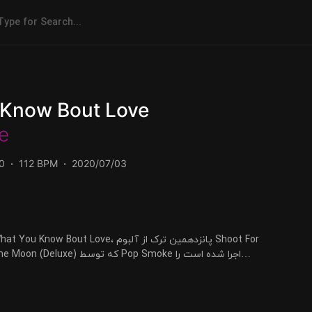
 Know Bout Love
e
0
112 BPM
2020/07/03
میتوانید با دو کیفیت 320 و FLAC دریافت کنید.